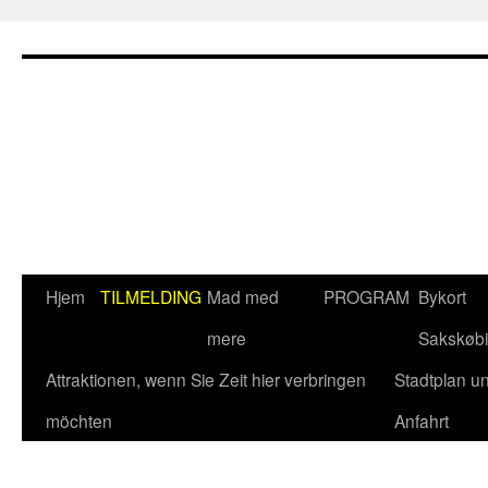
Hop
til
indhold
Hjem
TILMELDING
Mad med
PROGRAM
Bykort
mere
Sakskøb
Attraktionen, wenn Sie Zeit hier verbringen
Stadtplan u
möchten
Anfahrt