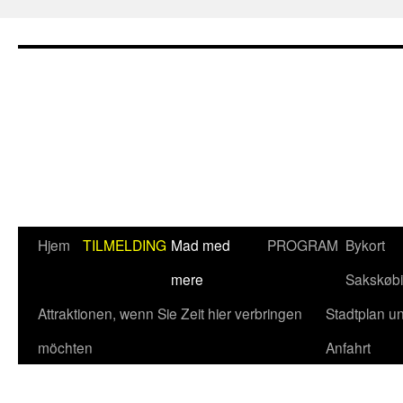
Hop
til
indhold
Hjem
TILMELDING
Mad med
PROGRAM
Bykort
mere
Sakskøb
Attraktionen, wenn Sie Zeit hier verbringen
Stadtplan u
möchten
Anfahrt